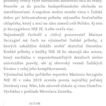
posledný veselý výlet starnúceho autorovho otca do Prahy.
Ponoríte sa do prachu budapeštianskeho obchodu so
starožitnosťami. A napokon možno stratíte vieru v ľudské
dobro pri hrôzostrašnom príbehu utýraného šesťročného
chlapčeka, ktorý z noci na ráno zmenil celé Poľsko. Aj toto
je Szczygiełovo NIE JE. A ešte oveľa viac.
Najznámejší čechofil a citlivý pozorovateľ Mariusz
Szczygieł má čuch na výnimočné ľudské príbehy, z
ktorých zakaždým dokáže urobiť skutočnú literatúru.
Krehké príbehy z knižky NIE JE ho ukazujú ako autora,
ktorý nachádza v nepostrehnuteľných detailoch nielen
univerzálne pravdy, ale aj obrovský vesmír ľudských
životov v celej jeho komplikovanosti.
Výnimočnú knihu poľského reportéra Mariusza Szcygieła
NIE JE v roku 2019 ocenila porota najväčšej poľskej
literárnej ceny Nike, kde zároveň získala aj cenu čitateľov.
Vychádza v preklade Miroslava Zumríka.
AUTOR