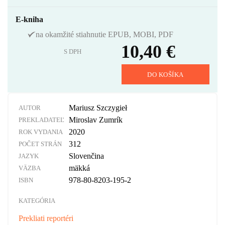
E-kniha
na okamžité stiahnutie EPUB, MOBI, PDF
10,40 €
S DPH
DO KOŠÍKA
Mariusz Szczygieł
AUTOR
Miroslav Zumrík
PREKLADATEĽ
2020
ROK VYDANIA
312
POČET STRÁN
Slovenčina
JAZYK
mäkká
VÄZBA
978-80-8203-195-2
ISBN
KATEGÓRIA
Prekliati reportéri