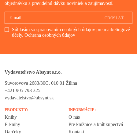
objednávku a pravidelnú dávku noviniek a zaujímavostí.
prezýv
z pekl
ODOSLAŤ
Súhlasím so spracovaním osobných údajov pre marketingové
účely.
Ochrana osobných údajov
Vydavateľstvo Absynt s.r.o.
Suvorovova 2683/30C, 010 01 Žilina
+421 905 793 325
vydavatelstvo@absynt.sk
PRODUKTY:
INFORMÁCIE:
Knihy
O nás
E-knihy
Pre knižnice a kníhkupectvá
Darčeky
Kontakt