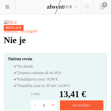
0
EUR
DOTLAČE
Mariusz Szczygieł
Nie je
Tlačená verzia
Na sklade
Doprava zdarma už od 49 €
Katalógová cena: 14,90 €
Najnižšia cena za 30 dní: 14,90 €
13,41 €
S DPH
-
+
DO KOŠÍKA