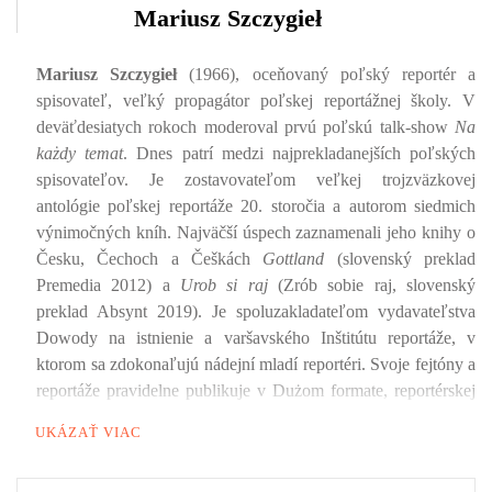
Mariusz Szczygieł
Mariusz Szczygieł
(1966), oceňovaný poľský reportér a
spisovateľ, veľký propagátor poľskej reportážnej školy. V
deväťdesiatych rokoch moderoval prvú poľskú talk-show
Na
każdy temat
. Dnes patrí medzi najprekladanejších poľských
spisovateľov. Je zostavovateľom veľkej trojzväzkovej
antológie poľskej reportáže 20. storočia a autorom siedmich
výnimočných kníh. Najväčší úspech zaznamenali jeho knihy o
Česku, Čechoch a Češkách
Gottland
(slovenský preklad
Premedia 2012) a
Urob si raj
(Zrób sobie raj, slovenský
preklad Absynt 2019). Je spoluzakladateľom vydavateľstva
Dowody na istnienie a varšavského Inštitútu reportáže, v
ktorom sa zdokonaľujú nádejní mladí reportéri. Svoje fejtóny a
reportáže pravidelne publikuje v Dużom formate, reportérskej
prílohe Gazety Wyborczej. V roku 2016 vydal knižku
Projekt:
UKÁZAŤ VIAC
pravda
(Projekt: prawda), ktorej leitmotívom je hľadanie malej
osobnej pravdy v živote každého človeka. Jeho ostatnou