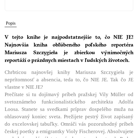
Popis
V tejto knihe je najpodstatnejšie to, čo NIE JE!
Najnovšia kniha obľúbeného poľského reportéra
Mariusza Szczygieła je zbierkou výnimočných
reportáží o prázdnych miestach v ľudských životoch.
Chrbticou najnovšej knihy Mariusza Szczygieła je
neprítomnosť a absencia, teda to, čo NIE JE. Tak čo JE
vlastne v NIE JE?
Prečítate si tu dojímavý príbeh pražskej Vily Müller od
svetoznámeho funkcionalistického architekta Adolfa
Loosa. Stanete sa svedkami príprav dospelého muža na
ohlasovaný koniec sveta. Prežijete pestrý život zapísaný
do excelovskej tabuľky. Omráči vás pozoruhodný príbeh
českej poetky a emigrantky Violy Fischerovej. Absolvujete