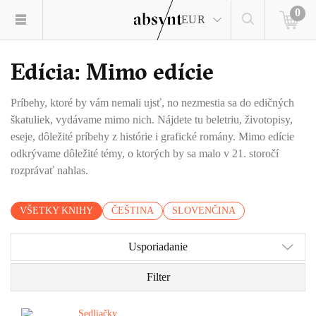
0
EUR
Edícia: Mimo edície
Príbehy, ktoré by vám nemali ujsť, no nezmestia sa do edičných
škatuliek, vydávame mimo nich. Nájdete tu beletriu, životopisy,
eseje, dôležité príbehy z histórie i grafické romány. Mimo edície
odkrývame dôležité témy, o ktorých by sa malo v 21. storočí
rozprávať nahlas.
VŠETKY KNIHY
ČEŠTINA
SLOVENČINA
Usporiadanie
Filter