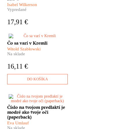
ako máme s človekom
Isabel Wilkerson
zaobchádzať.
Vypredané
17,91 €
​Prečo s posledným ruským
Čo sa varí v Kremli
cárom Mikulášom II. zastrelili
Witold Szabłowski
aj jeho kuchára? Čo sa varilo
Na sklade
prvým likvidátorom
černobyľskej katastrofy? A kto
16,11 €
dal Gagarinovi pred odletom do
kozmu vypiť pohár mlieka?
Spoznajte Rusko cez
DO KOŠÍKA
kuchynské dvere vo
vynikajúcej kulinárskej
reportáži Witolda
Szabłowského!
Táto kniha sa nás týka viac,
Číslo na tvojom predlaktí je
ako by sme si mohli myslieť.
modré ako tvoje oči
Dokonca viac, než pred pár
(paperback)
rokmi, keď po slovensky vyšla
prvý raz. Mimoriadne
Eva Umlauf
Na sklade
svedectvo ženy, ktorá sa