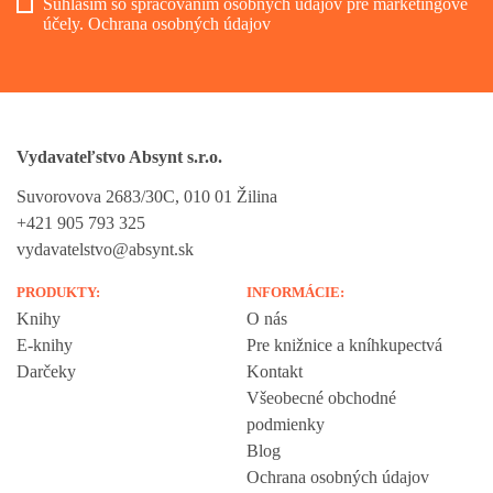
Súhlasím so spracovaním osobných údajov pre marketingové
účely.
Ochrana osobných údajov
Vydavateľstvo Absynt s.r.o.
Suvorovova 2683/30C, 010 01 Žilina
+421 905 793 325
vydavatelstvo@absynt.sk
PRODUKTY:
INFORMÁCIE:
Knihy
O nás
E-knihy
Pre knižnice a kníhkupectvá
Darčeky
Kontakt
Všeobecné obchodné
podmienky
Blog
Ochrana osobných údajov