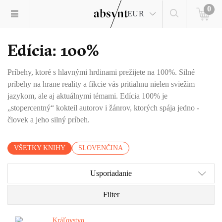
0
EUR
Edícia: 100%
Príbehy, ktoré s hlavnými hrdinami prežijete na 100%. Silné
príbehy na hrane reality a fikcie vás pritiahnu nielen sviežim
jazykom, ale aj aktuálnymi témami. Edícia 100% je
„stopercentný“ kokteil autorov i žánrov, ktorých spája jedno -
človek a jeho silný príbeh.
VŠETKY KNIHY
SLOVENČINA
Usporiadanie
Filter