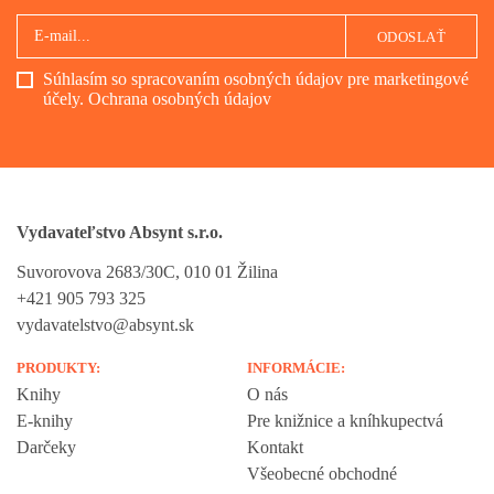
ODOSLAŤ
Súhlasím so spracovaním osobných údajov pre marketingové
účely.
Ochrana osobných údajov
Vydavateľstvo Absynt s.r.o.
Suvorovova 2683/30C, 010 01 Žilina
+421 905 793 325
vydavatelstvo@absynt.sk
PRODUKTY:
INFORMÁCIE:
Knihy
O nás
E-knihy
Pre knižnice a kníhkupectvá
Darčeky
Kontakt
Všeobecné obchodné