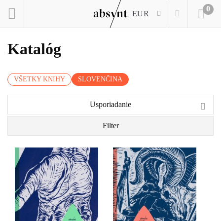
0
EUR
Katalóg
VŠETKY KNIHY
SLOVENČINA
Usporiadanie
Filter
Jeden je agent
Himalájske dobrodružstvo,
vietnamských komunistov,
nezvyčajný cestopis,
druhý slúži
hlboká meditácia i silný
juhovietnamskému
autobiografický román.
demokratickému režimu.
Taký je Snežný leopard
Sú dvaja a pritom je len
Petra Matthiessena,
jeden. Rozštiepená
pútnika po zamrznutých