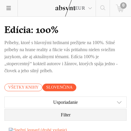
0
EUR
Edícia: 100%
Príbehy, ktoré s hlavnými hrdinami prežijete na 100%. Silné
príbehy na hrane reality a fikcie vás pritiahnu nielen sviežim
jazykom, ale aj aktuálnymi témami. Edícia 100% je
„stopercentný“ kokteil autorov i žánrov, ktorých spája jedno -
človek a jeho silný príbeh.
VŠETKY KNIHY
SLOVENČINA
Usporiadanie
Filter