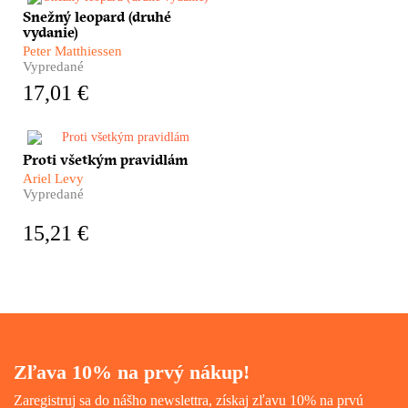
Snežný leopard (druhé
Himalájske dobrodružstvo,
vydanie)
nezvyčajný cestopis, hlboká
meditácia i silný
Peter Matthiessen
autobiografický román. Taký je
Vypredané
Snežný leopard Petra
17,01 €
Matthiessena, pútnika po
zamrznutých úpätiach strechy
sveta i hľadača vnútorného
pokoja, román ocenený
Ariel Levy vo svojom
Proti všetkým pravidlám
prestížnou National Book
autobiografickom románe
Award.
Ariel Levy
zachytáva nielen vlastný život,
Vypredané
ale aj našu komplikovanú
súčasnosť. Je to príbeh o veľkej
15,21 €
láske i obrovských stratách, o
závislosti, homosexualite a
veľkej ženskej sile.
Zľava 10% na prvý nákup!
Zaregistruj sa do nášho newslettra, získaj zľavu 10% na prvú