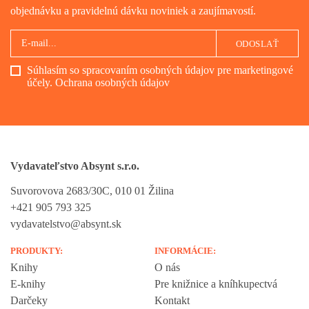
objednávku a pravidelnú dávku noviniek a zaujímavostí.
ODOSLAŤ
Súhlasím so spracovaním osobných údajov pre marketingové
účely.
Ochrana osobných údajov
Vydavateľstvo Absynt s.r.o.
Suvorovova 2683/30C, 010 01 Žilina
+421 905 793 325
vydavatelstvo@absynt.sk
PRODUKTY:
INFORMÁCIE:
Knihy
O nás
E-knihy
Pre knižnice a kníhkupectvá
Darčeky
Kontakt