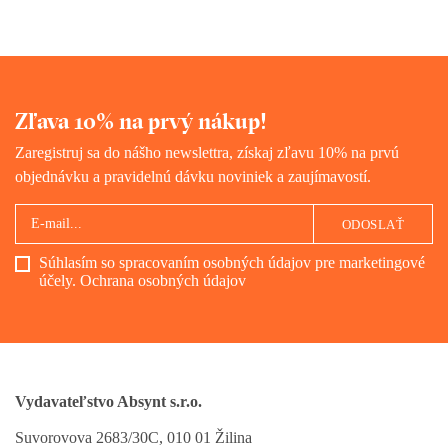
Zľava 10% na prvý nákup!
Zaregistruj sa do nášho newslettra, získaj zľavu 10% na prvú
objednávku a pravidelnú dávku noviniek a zaujímavostí.
ODOSLAŤ
Súhlasím so spracovaním osobných údajov pre marketingové
účely.
Ochrana osobných údajov
Vydavateľstvo Absynt s.r.o.
Suvorovova 2683/30C, 010 01 Žilina