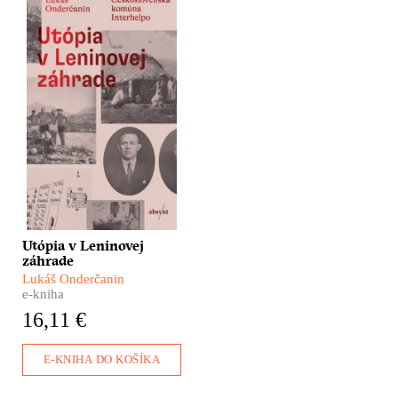
Nie je to žiadna
fatamorgána – pred očami
sa im skutočne črtajú
obrysy vysnívaného raja.
Ďaleko za chrbtami
nechávajú československú
biedu a vyrážajú za
volaním svojho srdca – do
Sovietskeho zväzu. Lukáš
Onderčanin nám vo
svojom dokumentárnom
románe ponúka príbeh
družstva Interhelpo, ktoré
vzniklo v ďalekom
Kirgizsku, aby pomohlo
Utópia v Leninovej
pri budovaní Sovietskeho
záhrade
zväzu.
Lukáš Onderčanin
e-kniha
16,11 €
E-KNIHA DO KOŠÍKA