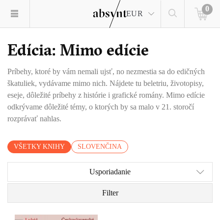
0
EUR
Edícia: Mimo edície
Príbehy, ktoré by vám nemali ujsť, no nezmestia sa do edičných
škatuliek, vydávame mimo nich. Nájdete tu beletriu, životopisy,
eseje, dôležité príbehy z histórie i grafické romány. Mimo edície
odkrývame dôležité témy, o ktorých by sa malo v 21. storočí
rozprávať nahlas.
VŠETKY KNIHY
SLOVENČINA
Usporiadanie
Filter