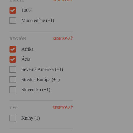
EDÍCIE
sveta i hľadača vnútorného
pokoja, román ocenený
100%
prestížnou National Book
Award.
Mimo edície (+1)
REGIÓN
RESETOVAŤ
Afrika
Ázia
Severná Amerika (+1)
Stredná Európa (+1)
Slovensko (+1)
TYP
RESETOVAŤ
Knihy (1)