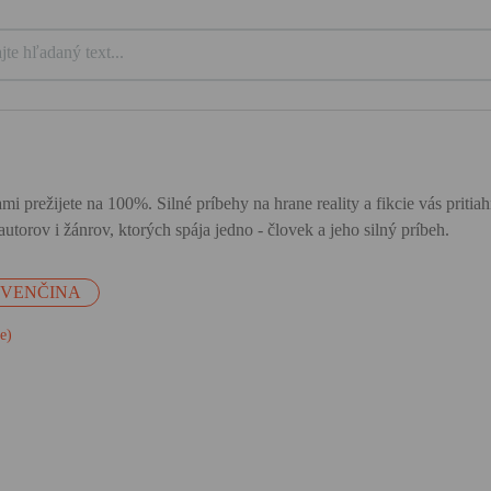
mi prežijete na 100%. Silné príbehy na hrane reality a fikcie vás priti
utorov i žánrov, ktorých spája jedno - človek a jeho silný príbeh.
OVENČINA
je