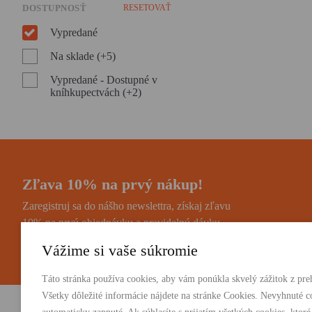
DOSTUPNOSŤ
RESETOVAŤ
Vypredané
Na sklade (+5)
Vypredané - Dostupné v
kníhkupectvách (+2)
Zľava 10% na prvý nákup!
Zaregistruj sa do nášho newslettra, získaj zľavu
10% na prvú objednávku a pravidelnú dávku
noviniek a zaujímavostí.
Vážime si vaše súkromie
Táto stránka používa cookies, aby vám ponúkla skvelý zážitok z preh
Všetky dôležité informácie nájdete na stránke Cookies. Nevyhnuté c