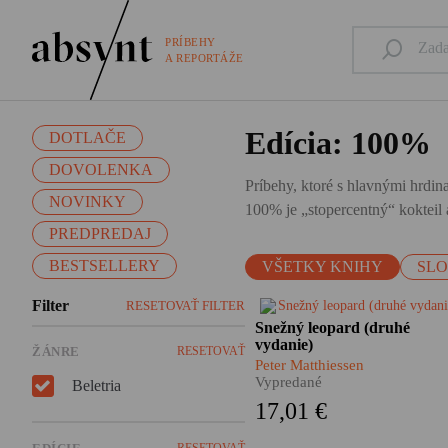
PRÍBEHY
A REPORTÁŽE
Edícia: 100%
DOTLAČE
DOVOLENKA
Príbehy, ktoré s hlavnými hrdina
NOVINKY
100% je „stopercentný“ kokteil a
PREDPREDAJ
BESTSELLERY
VŠETKY KNIHY
SL
Filter
RESETOVAŤ FILTER
Himalájske dobrodružstvo,
Snežný leopard (druhé
nezvyčajný cestopis, hlboká
vydanie)
ŽÁNRE
RESETOVAŤ
meditácia i silný
Peter Matthiessen
autobiografický román. Taký 
Vypredané
Beletria
Snežný leopard Petra
17,01 €
Matthiessena, pútnika po
zamrznutých úpätiach strechy
RESETOVAŤ