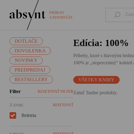
PRÍBEHY
A REPORTÁŽE
Edícia: 100%
DOTLAČE
DOVOLENKA
Príbehy, ktoré s hlavnými hrdina
NOVINKY
100% je „stopercentný“ kokteil a
PREDPREDAJ
BESTSELLERY
VŠETKY KNIHY
Filter
RESETOVAŤ FILTER
Zatiaľ žiadne produkty.
ŽÁNRE
RESETOVAŤ
Beletria
RESETOVAŤ