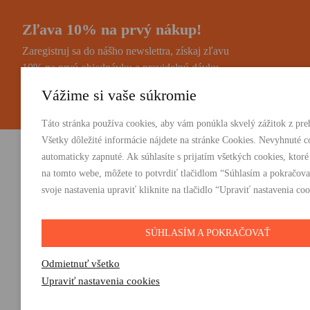
Zľava 10% na prvý nákup!
Zaregistruj sa do nášho newslettra, získaj zľavu
10% na prvú objednávku a pravidelnú dávku
noviniek a zaujímavostí.
Vážime si vaše súkromie
Táto stránka používa cookies, aby vám ponúkla skvelý zážitok z preh
Všetky dôležité informácie nájdete na stránke Cookies. Nevyhnuté c
automaticky zapnuté. Ak súhlasíte s prijatím všetkých cookies, ktoré
Vydavateľstvo Absynt s.r.o.
PRODUKTY:
na tomto webe, môžete to potvrdiť tlačidlom “Súhlasím a pokračova
Knihy
svoje nastavenia upraviť kliknite na tlačidlo “Upraviť nastavenia coo
Suvorovova 2683/30C, 010 01 Žilina
E-knihy
+421 905 793 325
Darčeky
vydavatelstvo@absynt.sk
SÚHLASÍM A POKRAČOVAŤ
Odmietnuť všetko
Upraviť nastavenia cookies