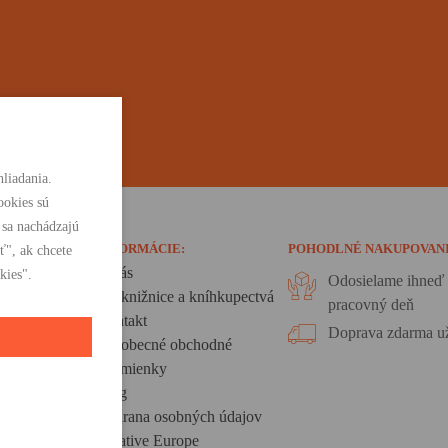
liadania.
ookies sú
 sa nachádzajú
INFORMÁCIE:
POHODLNÉ NAKUPOVAN
ť", ak chcete
O nás
kies".
Odosielame ihneď 
Pre knižnice a kníhkupectvá
pracovný deň
Kontakt
Doprava zdarma už
Všeobecné obchodné
podmienky
Blog
Ochrana osobných údajov
Creative Europe