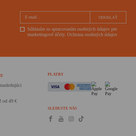
ODOSLAŤ
Súhlasím so spracovaním osobných údajov pre
marketingové účely.
Ochrana osobných údajov
PLATBY
IE
nasledujúci
 od 49 €
SLEDUJTE NÁS