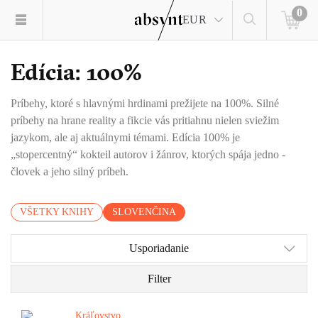
0
EUR
Edícia: 100%
Príbehy, ktoré s hlavnými hrdinami prežijete na 100%. Silné
príbehy na hrane reality a fikcie vás pritiahnu nielen sviežim
jazykom, ale aj aktuálnymi témami. Edícia 100% je
„stopercentný“ kokteil autorov i žánrov, ktorých spája jedno -
človek a jeho silný príbeh.
VŠETKY KNIHY
SLOVENČINA
Usporiadanie
Filter