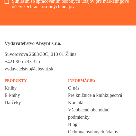
Súhlasím so spracovaním osobných údajov pre marketingové
účely.
Ochrana osobných údajov
Vydavateľstvo Absynt s.r.o.
Suvorovova 2683/30C, 010 01 Žilina
+421 905 793 325
vydavatelstvo@absynt.sk
PRODUKTY:
INFORMÁCIE:
Knihy
O nás
E-knihy
Pre knižnice a kníhkupectvá
Darčeky
Kontakt
Všeobecné obchodné
podmienky
Blog
Ochrana osobných údajov