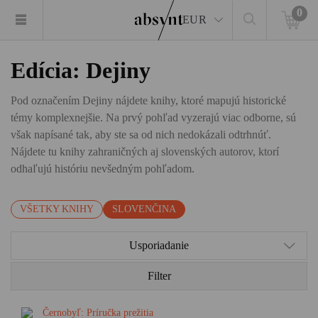
0
EUR
Edícia: Dejiny
Pod označením Dejiny nájdete knihy, ktoré mapujú historické
témy komplexnejšie. Na prvý pohľad vyzerajú viac odborne, sú
však napísané tak, aby ste sa od nich nedokázali odtrhnúť.
Nájdete tu knihy zahraničných aj slovenských autorov, ktorí
odhaľujú históriu nevšedným pohľadom.
VŠETKY KNIHY
SLOVENČINA
Usporiadanie
Filter