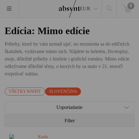
0
EUR
Edícia: Mimo edície
Príbehy, ktoré by vám nemali ujsť, no nezmestia sa do edičných
škatuliek, vydávame mimo nich. Nájdete tu beletriu, životopisy,
eseje, dôležité príbehy z histórie i grafické romány. Mimo edície
odkrývame dôležité témy, o ktorých by sa malo v 21. storočí
rozprávať nahlas.
VŠETKY KNIHY
SLOVENČINA
Usporiadanie
Filter