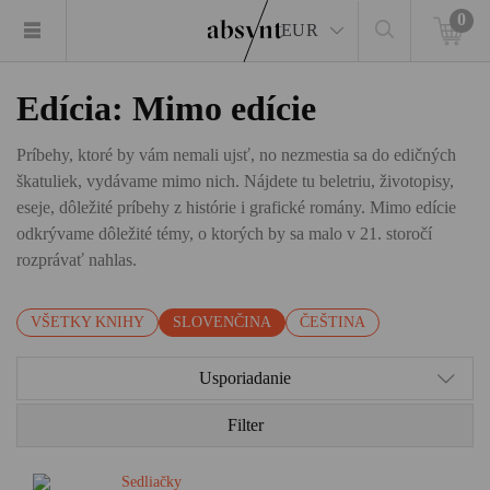
0
EUR
Edícia: Mimo edície
Príbehy, ktoré by vám nemali ujsť, no nezmestia sa do edičných
škatuliek, vydávame mimo nich. Nájdete tu beletriu, životopisy,
eseje, dôležité príbehy z histórie i grafické romány. Mimo edície
odkrývame dôležité témy, o ktorých by sa malo v 21. storočí
rozprávať nahlas.
VŠETKY KNIHY
SLOVENČINA
ČEŠTINA
Usporiadanie
Filter