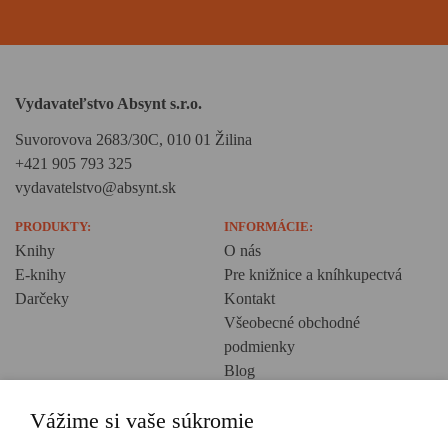
Vydavateľstvo Absynt s.r.o.
Suvorovova 2683/30C, 010 01 Žilina
+421 905 793 325
vydavatelstvo@absynt.sk
PRODUKTY:
INFORMÁCIE:
Knihy
O nás
E-knihy
Pre knižnice a kníhkupectvá
Darčeky
Kontakt
Všeobecné obchodné
podmienky
Blog
Ochrana osobných údajov
Vážime si vaše súkromie
Creative Europe