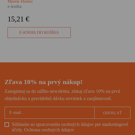
Marek Hudec
z prachu, popola a ruín. Marek
e-kniha
Hudec vo svojom
dokumentárnom románe Uzol
15,21 €
skúma rany, ktoré na Nových
Zámkoch zanechali tony
padajúcich bômb.
E-KNIHA DO KOŠÍKA
Zľava 10% na prvý nákup!
Zaregistruj sa do nášho newslettra, získaj zľavu 10% na prvú
objednávku a pravidelnú dávku noviniek a zaujímavostí.
ODOSLAŤ
Súhlasím so spracovaním osobných údajov pre marketingové
účely.
Ochrana osobných údajov