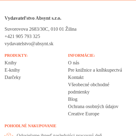
Vydavateľstvo Absynt s.r.o.
Suvorovova 2683/30C, 010 01 Žilina
+421 905 793 325
vydavatelstvo@absynt.sk
PRODUKTY:
INFORMÁCIE:
Knihy
O nás
E-knihy
Pre knižnice a kníhkupectvá
Darčeky
Kontakt
Všeobecné obchodné
podmienky
Blog
Ochrana osobných údajov
Creative Europe
POHODLNÉ NAKUPOVANIE
Odosielame ihneď nasledujúci pracovný deň