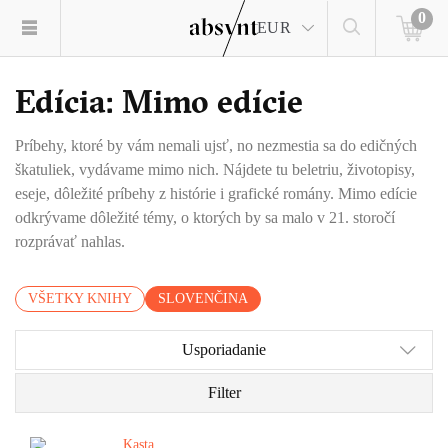
0
EUR
Edícia: Mimo edície
Príbehy, ktoré by vám nemali ujsť, no nezmestia sa do edičných
škatuliek, vydávame mimo nich. Nájdete tu beletriu, životopisy,
eseje, dôležité príbehy z histórie i grafické romány. Mimo edície
odkrývame dôležité témy, o ktorých by sa malo v 21. storočí
rozprávať nahlas.
VŠETKY KNIHY
SLOVENČINA
Usporiadanie
Filter