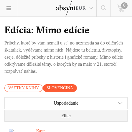
0
EUR
Edícia: Mimo edície
Príbehy, ktoré by vám nemali ujsť, no nezmestia sa do edičných
škatuliek, vydávame mimo nich. Nájdete tu beletriu, životopisy,
eseje, dôležité príbehy z histórie i grafické romány. Mimo edície
odkrývame dôležité témy, o ktorých by sa malo v 21. storočí
rozprávať nahlas.
VŠETKY KNIHY
SLOVENČINA
Usporiadanie
Filter