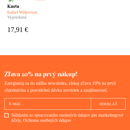
Kasta je nálepka, ktorá hovorí,
Kasta
ako máme s človekom
Isabel Wilkerson
zaobchádzať.
Vypredané
17,91 €
Zľava 10% na prvý nákup!
Zaregistruj sa do nášho newslettra, získaj zľavu 10% na prvú
objednávku a pravidelnú dávku noviniek a zaujímavostí.
ODOSLAŤ
Súhlasím so spracovaním osobných údajov pre marketingové
účely.
Ochrana osobných údajov