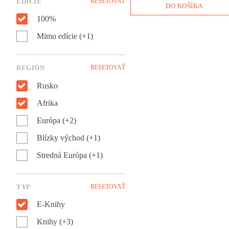
EDÍCIE
RESETOVAŤ
pokusy o získanie uznania
DO KOŠÍKA
intelektuálnej elity. Román
100%
Limonov Emmanuela Carrèra
sa dá čítať ako pôvabný príbe
Mimo edície (+1)
chlapca strateného vo víre
veľkého sveta, ale aj ako
znepokojivý obraz druhej
polovice dvadsiateho storočia
REGIÓN
RESETOVAŤ
v ktorom prekvitá násilie,
Rusko
anarchia, brutalita i nenávisť.
Afrika
Európa (+2)
Blízky východ (+1)
Stredná Európa (+1)
TYP
RESETOVAŤ
E-Knihy
Knihy (+3)