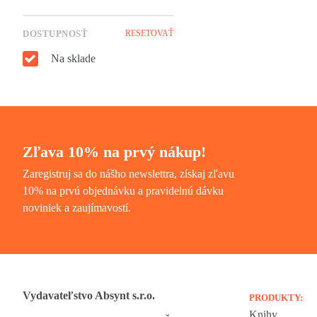
DOSTUPNOSŤ
RESETOVAŤ
Na sklade
Zľava 10% na prvý nákup!
Zaregistruj sa do nášho newslettra, získaj zľavu
10% na prvú objednávku a pravidelnú dávku
noviniek a zaujímavostí.
Vydavateľstvo Absynt s.r.o.
PRODUKTY:
Knihy