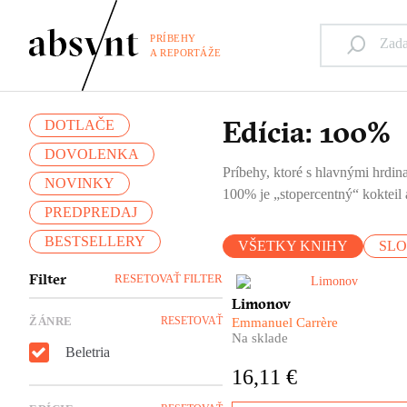
PRÍBEHY
A REPORTÁŽE
Edícia: 100%
DOTLAČE
DOVOLENKA
Príbehy, ktoré s hlavnými hrdina
NOVINKY
100% je „stopercentný“ kokteil a
PREDPREDAJ
BESTSELLERY
VŠETKY KNIHY
SL
Filter
RESETOVAŤ FILTER
Emmanuel Carrère sa rozhodo
Limonov
knižne spracovať život jednej
ŽÁNRE
RESETOVAŤ
Emmanuel Carrère
najkontroverznejších osobnos
Na sklade
moderných ruských dejín.
Beletria
Limonovov osud sleduje od
16,11 €
jeho neľahkého detstva až po
zúfalé a napokon úspešné