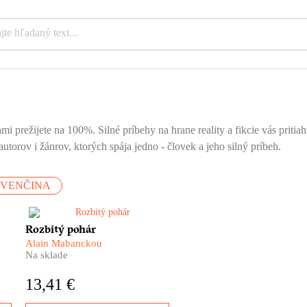
mi prežijete na 100%. Silné príbehy na hrane reality a fikcie vás priti
utorov i žánrov, ktorých spája jedno - človek a jeho silný príbeh.
OVENČINA
l
Keď ťa život položí na kolená,
Rozbitý pohár
 z
nezostáva ti nič iné, ako sa opiť
Alain Mabanckou
tí
a poriadne to roztočiť. Alain
Na sklade
Mabanckou napísal krásnu
knihu, ktorá nemilosrdne, a
13,41 €
pritom veľmi ľudsky a láskavo
ironizuje svet umelcov a