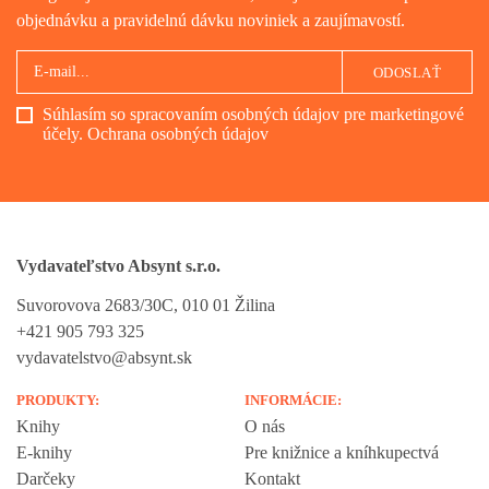
objednávku a pravidelnú dávku noviniek a zaujímavostí.
ODOSLAŤ
Súhlasím so spracovaním osobných údajov pre marketingové
účely.
Ochrana osobných údajov
Vydavateľstvo Absynt s.r.o.
Suvorovova 2683/30C, 010 01 Žilina
+421 905 793 325
vydavatelstvo@absynt.sk
PRODUKTY:
INFORMÁCIE:
Knihy
O nás
E-knihy
Pre knižnice a kníhkupectvá
Darčeky
Kontakt