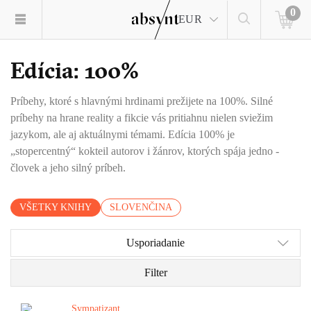
0
EUR
Edícia: 100%
Príbehy, ktoré s hlavnými hrdinami prežijete na 100%. Silné
príbehy na hrane reality a fikcie vás pritiahnu nielen sviežim
jazykom, ale aj aktuálnymi témami. Edícia 100% je
„stopercentný“ kokteil autorov i žánrov, ktorých spája jedno -
človek a jeho silný príbeh.
VŠETKY KNIHY
SLOVENČINA
Usporiadanie
Filter