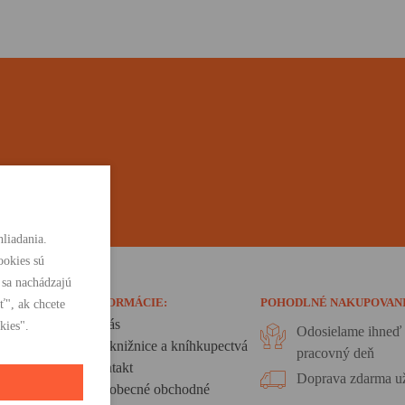
liadania.
ookies sú
 sa nachádzajú
INFORMÁCIE:
POHODLNÉ NAKUPOVAN
ť", ak chcete
O nás
kies".
Odosielame ihneď 
Pre knižnice a kníhkupectvá
pracovný deň
Kontakt
Doprava zdarma už
Všeobecné obchodné