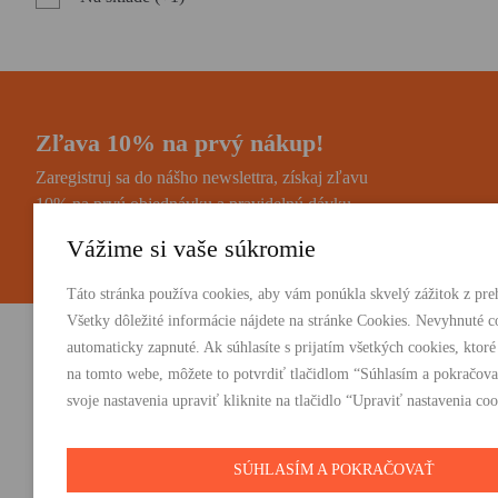
Zľava 10% na prvý nákup!
Zaregistruj sa do nášho newslettra, získaj zľavu
10% na prvú objednávku a pravidelnú dávku
noviniek a zaujímavostí.
Vážime si vaše súkromie
Táto stránka používa cookies, aby vám ponúkla skvelý zážitok z preh
Všetky dôležité informácie nájdete na stránke Cookies. Nevyhnuté c
automaticky zapnuté. Ak súhlasíte s prijatím všetkých cookies, ktoré
Vydavateľstvo Absynt s.r.o.
PRODUKTY:
na tomto webe, môžete to potvrdiť tlačidlom “Súhlasím a pokračova
Knihy
svoje nastavenia upraviť kliknite na tlačidlo “Upraviť nastavenia coo
Suvorovova 2683/30C, 010 01 Žilina
E-knihy
+421 905 793 325
Darčeky
vydavatelstvo@absynt.sk
SÚHLASÍM A POKRAČOVAŤ