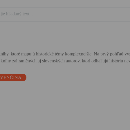
ihy, ktoré mapujú historické témy komplexnejšie. Na prvý pohľad vyze
u knihy zahraničných aj slovenských autorov, ktorí odhaľujú históriu
OVENČINA
a
é