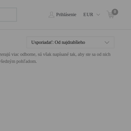
0
Prihlásenie
EUR
Usporiadať:
Od najdrahšieho
rajú viac odborne, sú však napísané tak, aby ste sa od nich
 nevšedným pohľadom.