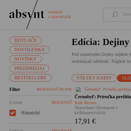
PRÍBEHY
A REPORTÁŽE
Edícia: Dejiny
DOTLAČE
DOVOLENKA
Pod označením Dejiny nájdete kn
NOVINKY
nedokázali odtrhnúť. Nájdete t
PREDPREDAJ
BESTSELLERY
VŠETKY KNIHY
SL
Filter
RESETOVAŤ FILTER
Monumentálna kniha o
Černobyľ: Príručka prežiti
černobyľskej jadrovej
Kate Brown
ŽÁNRE
RESETOVAŤ
katastrofe. Príbeh explózie,
Vypredané (Dostupné v
ktorá zmenila svet a oči celej
Historické
kníhkupectvách)
planéty upriamila na jedno
17,91 €
dovtedy celkom bezvýznamn
miesto.
RESETOVAŤ