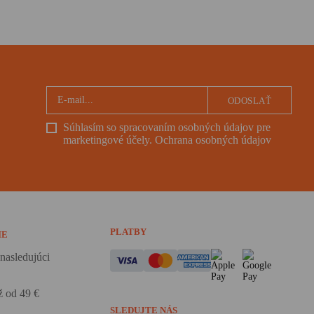
ODOSLAŤ
Súhlasím so spracovaním osobných údajov pre
marketingové účely.
Ochrana osobných údajov
PLATBY
IE
nasledujúci
 od 49 €
SLEDUJTE NÁS