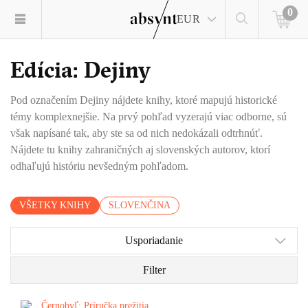
0
EUR
Edícia: Dejiny
Pod označením Dejiny nájdete knihy, ktoré mapujú historické
témy komplexnejšie. Na prvý pohľad vyzerajú viac odborne, sú
však napísané tak, aby ste sa od nich nedokázali odtrhnúť.
Nájdete tu knihy zahraničných aj slovenských autorov, ktorí
odhaľujú históriu nevšedným pohľadom.
VŠETKY KNIHY
SLOVENČINA
Usporiadanie
Filter