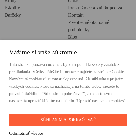
Knihy
O nás
E-knihy
Pre knižnice a kníhkupectvá
Darčeky
Kontakt
Všeobecné obchodné
podmienky
Blog
Ochrana osobných údajov
Vážime si vaše súkromie
Creative Europe
POHODLNÉ NAKUPOVANIE
Táto stránka používa cookies, aby vám ponúkla skvelý zážitok z
prehliadania. Všetky dôležité informácie nájdete na stránke Cookies.
Odosielame ihneď nasledujúci pracovný deň
Nevyhnuté cookies sú automaticky zapnuté. Ak súhlasíte s prijatím
Doprava zdarma už od 49 €
všetkých cookies, ktoré sa nachádzajú na tomto webe, môžete to
potvrdiť tlačidlom “Súhlasím a pokračovať", ak chcete svoje
PLATBY
nastavenia upraviť kliknite na tlačidlo “Upraviť nastavenia cookies".
SÚHLASÍM A POKRAČOVAŤ
SLEDUJTE NÁS
Odmietnuť všetko