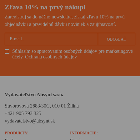
Zľava 10% na prvý nákup!
Zaregistruj sa do nášho newslettra, získaj zľavu 10% na prvú
objednávku a pravidelnú dávku noviniek a zaujímavostí.
ODOSLAŤ
Súhlasím so spracovaním osobných údajov pre marketingové
účely.
Ochrana osobných údajov
Vydavateľstvo Absynt s.r.o.
Suvorovova 2683/30C, 010 01 Žilina
+421 905 793 325
vydavatelstvo@absynt.sk
PRODUKTY:
INFORMÁCIE: