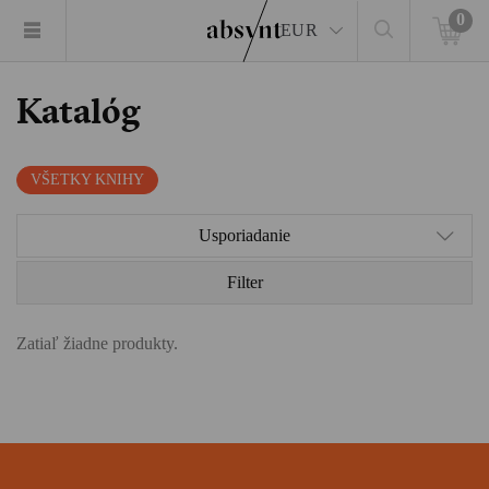
0
EUR
Katalóg
VŠETKY KNIHY
Usporiadanie
Filter
Zatiaľ žiadne produkty.