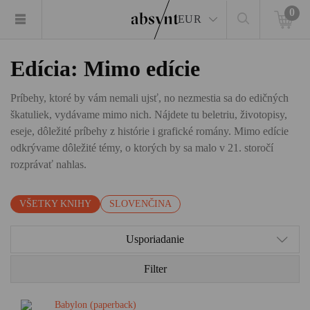
0
EUR
Edícia: Mimo edície
Príbehy, ktoré by vám nemali ujsť, no nezmestia sa do edičných
škatuliek, vydávame mimo nich. Nájdete tu beletriu, životopisy,
eseje, dôležité príbehy z histórie i grafické romány. Mimo edície
odkrývame dôležité témy, o ktorých by sa malo v 21. storočí
rozprávať nahlas.
VŠETKY KNIHY
SLOVENČINA
Usporiadanie
Filter