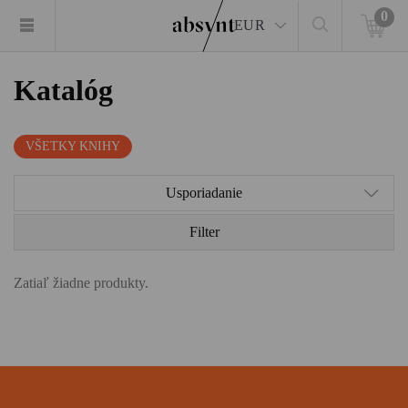
0
EUR
Katalóg
VŠETKY KNIHY
Usporiadanie
Filter
Zatiaľ žiadne produkty.