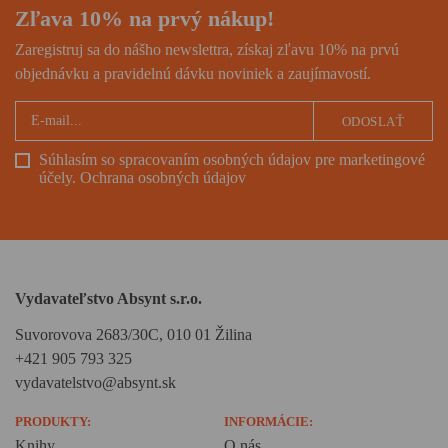
Zľava 10% na prvý nákup!
Zaregistruj sa do nášho newslettra, získaj zľavu 10% na prvú
objednávku a pravidelnú dávku noviniek a zaujímavostí.
ODOSLAŤ
Súhlasím so spracovaním osobných údajov pre marketingové
účely.
Ochrana osobných údajov
Vydavateľstvo Absynt s.r.o.
Suvorovova 2683/30C, 010 01 Žilina
+421 905 793 325
vydavatelstvo@absynt.sk
PRODUKTY:
INFORMÁCIE:
Knihy
O nás