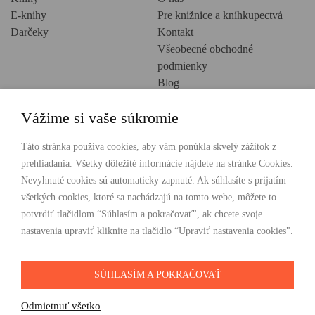
E-knihy
Pre knižnice a kníhkupectvá
Darčeky
Kontakt
Všeobecné obchodné
podmienky
Blog
Ochrana osobných údajov
Vážime si vaše súkromie
Creative Europe
POHODLNÉ NAKUPOVANIE
Táto stránka používa cookies, aby vám ponúkla skvelý zážitok z
prehliadania. Všetky dôležité informácie nájdete na stránke Cookies.
Odosielame ihneď nasledujúci pracovný deň
Nevyhnuté cookies sú automaticky zapnuté. Ak súhlasíte s prijatím
Doprava zdarma už od 49 €
všetkých cookies, ktoré sa nachádzajú na tomto webe, môžete to
potvrdiť tlačidlom “Súhlasím a pokračovať", ak chcete svoje
PLATBY
nastavenia upraviť kliknite na tlačidlo “Upraviť nastavenia cookies".
SÚHLASÍM A POKRAČOVAŤ
SLEDUJTE NÁS
Odmietnuť všetko