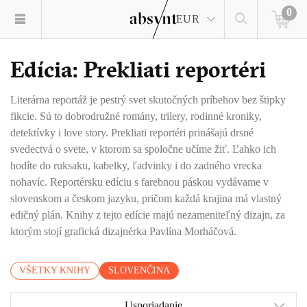
0
EUR
Edícia: Prekliati reportéri
Literárna reportáž je pestrý svet skutočných príbehov bez štipky
fikcie. Sú to dobrodružné romány, trilery, rodinné kroniky,
detektívky i love story. Prekliati reportéri prinášajú drsné
svedectvá o svete, v ktorom sa spoločne učíme žiť. Ľahko ich
hodíte do ruksaku, kabelky, ľadvinky i do zadného vrecka
nohavíc. Reportérsku edíciu s farebnou páskou vydávame v
slovenskom a českom jazyku, pričom každá krajina má vlastný
edičný plán. Knihy z tejto edície majú nezameniteľný dizajn, za
ktorým stojí grafická dizajnérka Pavlína Morháčová.
VŠETKY KNIHY
SLOVENČINA
Usporiadanie