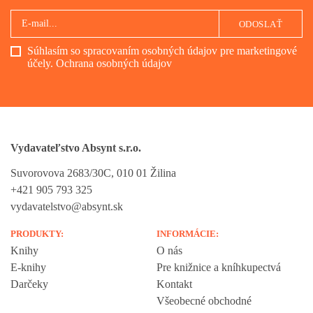
ODOSLAŤ
Súhlasím so spracovaním osobných údajov pre marketingové
účely.
Ochrana osobných údajov
Vydavateľstvo Absynt s.r.o.
Suvorovova 2683/30C, 010 01 Žilina
+421 905 793 325
vydavatelstvo@absynt.sk
PRODUKTY:
INFORMÁCIE:
Knihy
O nás
E-knihy
Pre knižnice a kníhkupectvá
Darčeky
Kontakt
Všeobecné obchodné