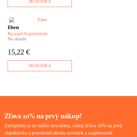
s nimi?
DO KOŠÍKA
Vďaka Kapuścińského knihe
Eben
Eben pochopíme, akú hodnotu
Ryszard Kapuściński
má v Afrike hrsť ryže, hlt vody,
Na sklade
prievan a kúsok tieňa tam, kde
človek musí denno-denne
15,22 €
bojovať o holý život.
DO KOŠÍKA
Zľava 10% na prvý nákup!
Zaregistruj sa do nášho newslettra, získaj zľavu 10% na prvú
objednávku a pravidelnú dávku noviniek a zaujímavostí.