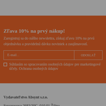
zamrznutých úpätiach strechy
sveta i hľadača vnútorného
pokoja, román ocenený
prestížnou National Book
Award.
Zľava 10% na prvý nákup!
Zaregistruj sa do nášho newslettra, získaj zľavu 10% na prvú
objednávku a pravidelnú dávku noviniek a zaujímavostí.
ODOSLAŤ
Súhlasím so spracovaním osobných údajov pre marketingové
účely.
Ochrana osobných údajov
Vydavateľstvo Absynt s.r.o.
Suvorovova 2683/30C, 010 01 Žilina