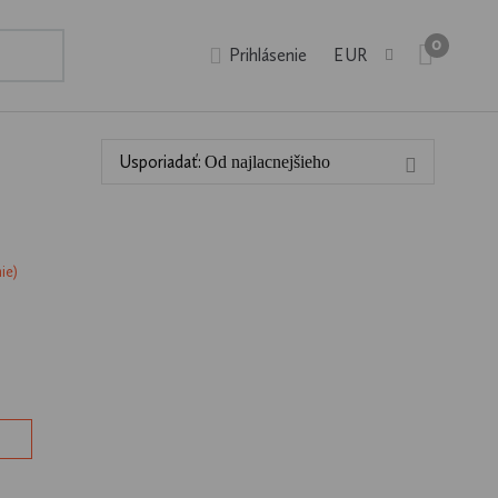
0
EUR
Prihlásenie
Usporiadať:
Od najlacnejšieho
a
ej
 v