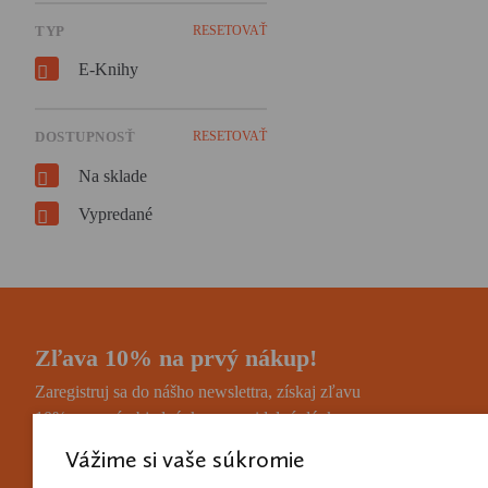
TYP
RESETOVAŤ
E-Knihy
DOSTUPNOSŤ
RESETOVAŤ
Na sklade
Vypredané
Zľava 10% na prvý nákup!
Zaregistruj sa do nášho newslettra, získaj zľavu
10% na prvú objednávku a pravidelnú dávku
noviniek a zaujímavostí.
Vážime si vaše súkromie