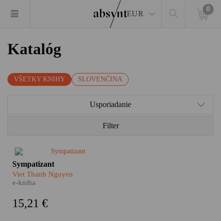
0
EUR
Katalóg
VŠETKY KNIHY
SLOVENČINA
Usporiadanie
Filter
Jeden je agent vietnamských
Sympatizant
komunistov, druhý slúži
Viet Thanh Nguyen
juhovietnamskému
e-kniha
demokratickému režimu. Sú
dvaja a pritom je len jeden.
15,21 €
Rozštiepená osobnosť i
rozštiepená myseľ dvojitého