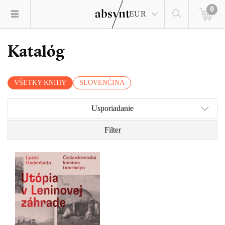
0
EUR
Katalóg
VŠETKY KNIHY
SLOVENČINA
Usporiadanie
Filter
Nie je to žiadna
fatamorgána – pred očami
sa im skutočne črtajú
obrysy vysnívaného raja.
Ďaleko za chrbtami
nechávajú československú
biedu a vyrážajú za