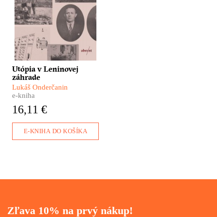
volaním svojho srdca – do
Sovietskeho zväzu. Lukáš
Onderčanin nám vo
svojom dokumentárnom
románe ponúka príbeh
družstva Interhelpo, ktoré
vzniklo v ďalekom
Kirgizsku, aby pomohlo
Utópia v Leninovej
pri budovaní Sovietskeho
záhrade
zväzu.
Lukáš Onderčanin
e-kniha
16,11 €
E-KNIHA DO KOŠÍKA
Zľava 10% na prvý nákup!