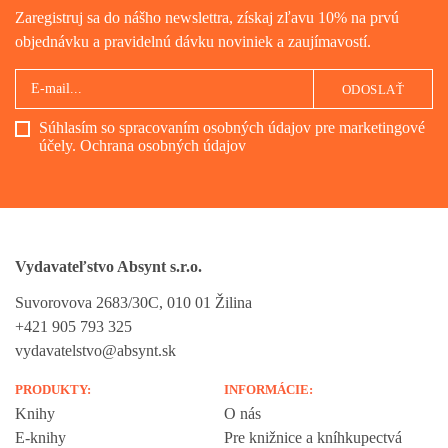
Zaregistruj sa do nášho newslettra, získaj zľavu 10% na prvú
objednávku a pravidelnú dávku noviniek a zaujímavostí.
ODOSLAŤ
Súhlasím so spracovaním osobných údajov pre marketingové
účely.
Ochrana osobných údajov
Vydavateľstvo Absynt s.r.o.
Suvorovova 2683/30C, 010 01 Žilina
+421 905 793 325
vydavatelstvo@absynt.sk
PRODUKTY:
INFORMÁCIE:
Knihy
O nás
E-knihy
Pre knižnice a kníhkupectvá