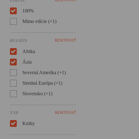
EDÍCIE
sveta i hľadača vnútorného
pokoja, román ocenený
100%
prestížnou National Book
Award.
Mimo edície (+1)
REGIÓN
RESETOVAŤ
Afrika
Ázia
Severná Amerika (+1)
Stredná Európa (+1)
Slovensko (+1)
TYP
RESETOVAŤ
Knihy