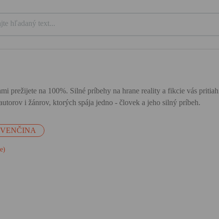
mi prežijete na 100%. Silné príbehy na hrane reality a fikcie vás priti
utorov i žánrov, ktorých spája jedno - človek a jeho silný príbeh.
OVENČINA
je