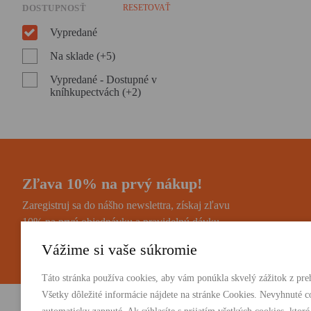
DOSTUPNOSŤ
RESETOVAŤ
Vypredané
Na sklade (+5)
Vypredané - Dostupné v
kníhkupectvách (+2)
Zľava 10% na prvý nákup!
Zaregistruj sa do nášho newslettra, získaj zľavu
10% na prvú objednávku a pravidelnú dávku
noviniek a zaujímavostí.
Vážime si vaše súkromie
Táto stránka používa cookies, aby vám ponúkla skvelý zážitok z preh
Všetky dôležité informácie nájdete na stránke Cookies. Nevyhnuté c