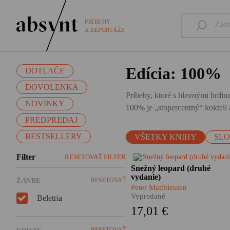
PRÍBEHY
A REPORTÁŽE
Edícia: 100%
DOTLAČE
DOVOLENKA
Príbehy, ktoré s hlavnými hrdina
NOVINKY
100% je „stopercentný“ kokteil a
PREDPREDAJ
BESTSELLERY
VŠETKY KNIHY
SL
Filter
RESETOVAŤ FILTER
Himalájske dobrodružstvo,
Snežný leopard (druhé
nezvyčajný cestopis, hlboká
vydanie)
ŽÁNRE
RESETOVAŤ
meditácia i silný
Peter Matthiessen
autobiografický román. Taký 
Vypredané
Beletria
Snežný leopard Petra
17,01 €
Matthiessena, pútnika po
zamrznutých úpätiach strechy
RESETOVAŤ