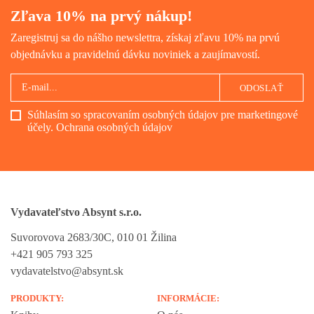
Zľava 10% na prvý nákup!
Zaregistruj sa do nášho newslettra, získaj zľavu 10% na prvú
objednávku a pravidelnú dávku noviniek a zaujímavostí.
ODOSLAŤ
Súhlasím so spracovaním osobných údajov pre marketingové
účely.
Ochrana osobných údajov
Vydavateľstvo Absynt s.r.o.
Suvorovova 2683/30C, 010 01 Žilina
+421 905 793 325
vydavatelstvo@absynt.sk
PRODUKTY:
INFORMÁCIE: