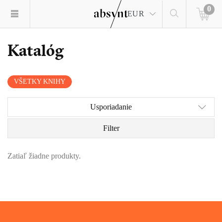
0
EUR
Katalóg
VŠETKY KNIHY
Usporiadanie
Filter
Zatiaľ žiadne produkty.