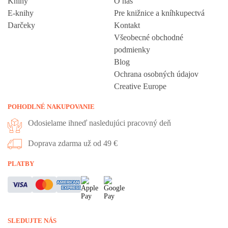
Knihy
O nás
E-knihy
Pre knižnice a kníhkupectvá
Darčeky
Kontakt
Všeobecné obchodné
podmienky
Blog
Ochrana osobných údajov
Creative Europe
POHODLNÉ NAKUPOVANIE
Odosielame ihneď nasledujúci pracovný deň
Doprava zdarma už od 49 €
Vážime si vaše súkromie
PLATBY
Táto stránka používa cookies, aby vám ponúkla skvelý zážitok z
prehliadania. Všetky dôležité informácie nájdete na stránke Cookies.
Nevyhnuté cookies sú automaticky zapnuté. Ak súhlasíte s prijatím
SLEDUJTE NÁS
všetkých cookies, ktoré sa nachádzajú na tomto webe, môžete to