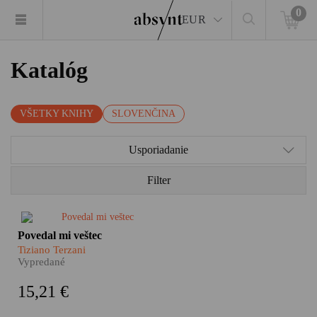
0
EUR
Katalóg
VŠETKY KNIHY
SLOVENČINA
Usporiadanie
Filter
​V tejto knihe nájdete Barmu,
Povedal mi veštec
Thajsko, Laos, Kambodžu,
Tiziano Terzani
Vietnam, Čínu či Mongolsko
Vypredané
videné z tých
najnezvyčajnejších uhlov. V
15,21 €
každej z týchto krajín hľadal
Tiziano Terzani veštcov,