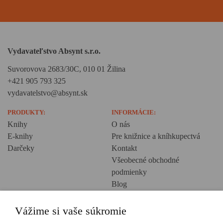
Vydavateľstvo Absynt s.r.o.
Suvorovova 2683/30C, 010 01 Žilina
+421 905 793 325
vydavatelstvo@absynt.sk
PRODUKTY:
INFORMÁCIE:
Knihy
O nás
E-knihy
Pre knižnice a kníhkupectvá
Darčeky
Kontakt
Všeobecné obchodné
podmienky
Blog
Ochrana osobných údajov
Creative Europe
Vážime si vaše súkromie