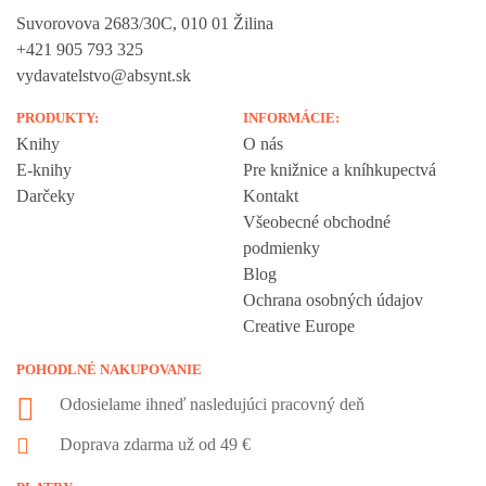
Suvorovova 2683/30C, 010 01 Žilina
+421 905 793 325
vydavatelstvo@absynt.sk
PRODUKTY:
INFORMÁCIE:
Knihy
O nás
E-knihy
Pre knižnice a kníhkupectvá
Darčeky
Kontakt
Všeobecné obchodné
podmienky
Blog
Ochrana osobných údajov
Creative Europe
POHODLNÉ NAKUPOVANIE
Odosielame ihneď nasledujúci pracovný deň
Doprava zdarma už od 49 €
Vážime si vaše súkromie