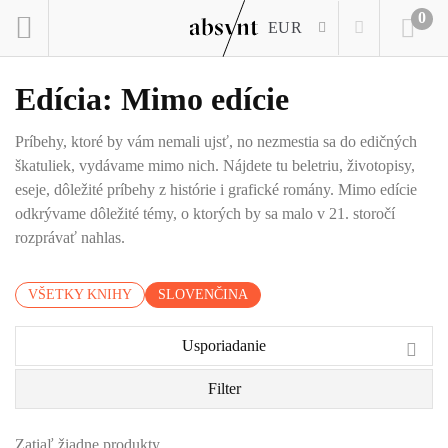
0
EUR
Edícia: Mimo edície
Príbehy, ktoré by vám nemali ujsť, no nezmestia sa do edičných
škatuliek, vydávame mimo nich. Nájdete tu beletriu, životopisy,
eseje, dôležité príbehy z histórie i grafické romány. Mimo edície
odkrývame dôležité témy, o ktorých by sa malo v 21. storočí
rozprávať nahlas.
VŠETKY KNIHY
SLOVENČINA
Usporiadanie
Filter
Zatiaľ žiadne produkty.