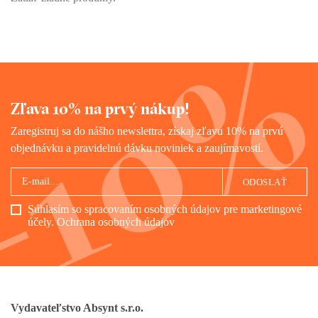
Zľava 10% na prvý nákup!
Zaregistruj sa do nášho newslettra, získaj zľavu 10% na prvú
objednávku a pravidelnú dávku noviniek a zaujímavostí.
ODOSLAŤ
Súhlasím so spracovaním osobných údajov pre marketingové
účely.
Ochrana osobných údajov
Vydavateľstvo Absynt s.r.o.