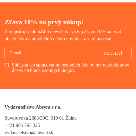
Zľava 10% na prvý nákup!
Zaregistruj sa do nášho newslettra, získaj zľavu 10% na prvú
objednávku a pravidelnú dávku noviniek a zaujímavostí.
ODOSLAŤ
Súhlasím so spracovaním osobných údajov pre marketingové
účely.
Ochrana osobných údajov
Vydavateľstvo Absynt s.r.o.
Suvorovova 2683/30C, 010 01 Žilina
+421 905 793 325
vydavatelstvo@absynt.sk