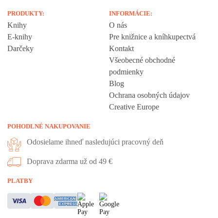
PRODUKTY:
INFORMÁCIE:
Knihy
O nás
E-knihy
Pre knižnice a kníhkupectvá
Darčeky
Kontakt
Všeobecné obchodné
podmienky
Blog
Ochrana osobných údajov
Creative Europe
POHODLNÉ NAKUPOVANIE
Odosielame ihneď nasledujúci pracovný deň
Doprava zdarma už od 49 €
Vážime si vaše súkromie
PLATBY
Táto stránka používa cookies, aby vám ponúkla skvelý zážitok z
prehliadania. Všetky dôležité informácie nájdete na stránke Cookies.