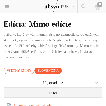
0
EUR
Edícia: Mimo edície
Príbehy, ktoré by vám nemali ujsť, no nezmestia sa do edičných
škatuliek, vydávame mimo nich. Nájdete tu beletriu, životopisy,
eseje, dôležité príbehy z histórie i grafické romány. Mimo edície
odkrývame dôležité témy, o ktorých by sa malo v 21. storočí
rozprávať nahlas.
VŠETKY KNIHY
SLOVENČINA
Usporiadanie
Filter