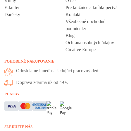
Knihy
O nás
E-knihy
Pre knižnice a kníhkupectvá
Darčeky
Kontakt
Všeobecné obchodné
podmienky
Blog
Ochrana osobných údajov
Creative Europe
POHODLNÉ NAKUPOVANIE
Odosielame ihneď nasledujúci pracovný deň
Doprava zdarma už od 49 €
Vážime si vaše súkromie
PLATBY
Táto stránka používa cookies, aby vám ponúkla skvelý zážitok z
prehliadania. Všetky dôležité informácie nájdete na stránke Cookies.
Nevyhnuté cookies sú automaticky zapnuté. Ak súhlasíte s prijatím
SLEDUJTE NÁS
všetkých cookies, ktoré sa nachádzajú na tomto webe, môžete to