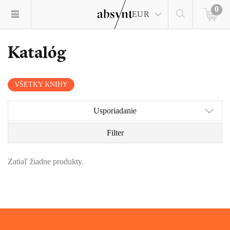
0
EUR
Katalóg
VŠETKY KNIHY
Usporiadanie
Filter
Zatiaľ žiadne produkty.