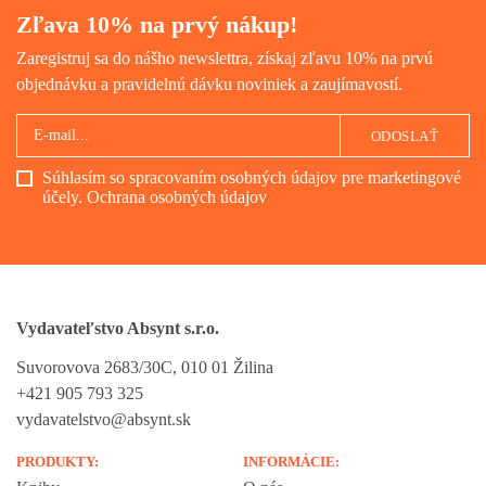
Zľava 10% na prvý nákup!
Zaregistruj sa do nášho newslettra, získaj zľavu 10% na prvú
objednávku a pravidelnú dávku noviniek a zaujímavostí.
ODOSLAŤ
Súhlasím so spracovaním osobných údajov pre marketingové
účely.
Ochrana osobných údajov
Vydavateľstvo Absynt s.r.o.
Suvorovova 2683/30C, 010 01 Žilina
+421 905 793 325
vydavatelstvo@absynt.sk
PRODUKTY:
INFORMÁCIE: