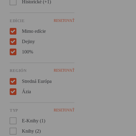
Historické (+1)
človeka, ktorý vidí, že jeho
krajina sa rozpadá na márne
kúsky.
EDÍCIE
RESETOVAŤ
Mimo edície
Dejiny
100%
REGIÓN
RESETOVAŤ
Stredná Európa
Ázia
TYP
RESETOVAŤ
E-Knihy (1)
Knihy (2)