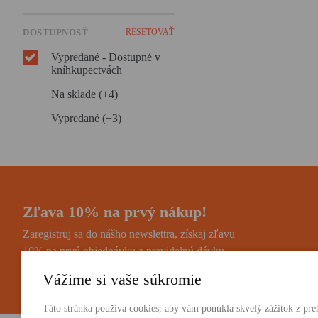
DOSTUPNOSŤ
RESETOVAŤ
Vypredané - Dostupné v
kníhkupectvách
Na sklade (+4)
Vypredané (+3)
Zľava 10% na prvý nákup!
Zaregistruj sa do nášho newslettra, získaj zľavu
10% na prvú objednávku a pravidelnú dávku
noviniek a zaujímavostí.
Vážime si vaše súkromie
Táto stránka používa cookies, aby vám ponúkla skvelý zážitok z preh