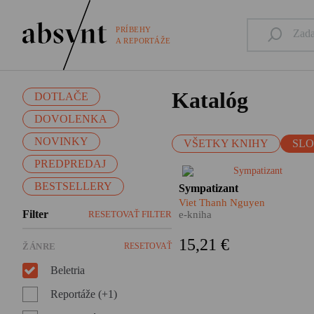
PRÍBEHY
A REPORTÁŽE
Katalóg
DOTLAČE
DOVOLENKA
NOVINKY
VŠETKY KNIHY
SL
PREDPREDAJ
Jeden je agent vietnamských
BESTSELLERY
Sympatizant
komunistov, druhý slúži
Viet Thanh Nguyen
juhovietnamskému
Filter
RESETOVAŤ FILTER
e-kniha
demokratickému režimu. Sú
dvaja a pritom je len jeden.
15,21 €
ŽÁNRE
RESETOVAŤ
Rozštiepená osobnosť i
rozštiepená myseľ dvojitého
Beletria
agenta. Schizofrénia, alebo
absolútna prispôsobivosť?
Reportáže (+1)
Sever a juh Vietnamu tu proti
sebe bojujú vo vnútri jedného