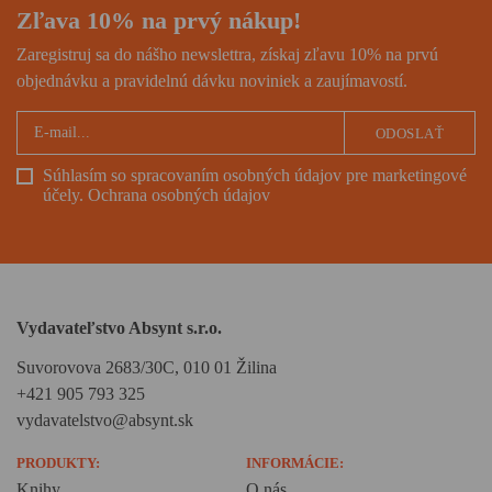
Zľava 10% na prvý nákup!
Zaregistruj sa do nášho newslettra, získaj zľavu 10% na prvú
objednávku a pravidelnú dávku noviniek a zaujímavostí.
ODOSLAŤ
Súhlasím so spracovaním osobných údajov pre marketingové
účely.
Ochrana osobných údajov
Vydavateľstvo Absynt s.r.o.
Suvorovova 2683/30C, 010 01 Žilina
+421 905 793 325
vydavatelstvo@absynt.sk
PRODUKTY:
INFORMÁCIE:
Knihy
O nás