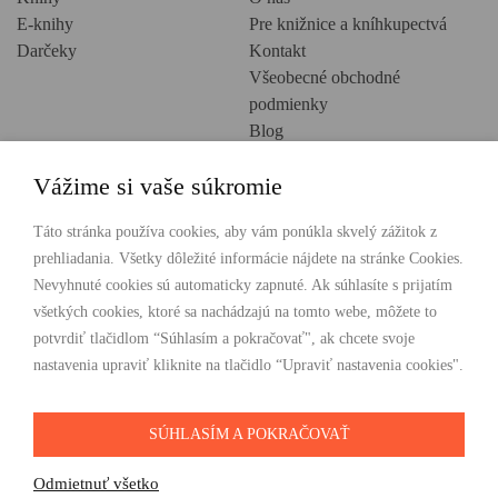
E-knihy
Pre knižnice a kníhkupectvá
Darčeky
Kontakt
Všeobecné obchodné
podmienky
Blog
Ochrana osobných údajov
Vážime si vaše súkromie
Creative Europe
POHODLNÉ NAKUPOVANIE
Táto stránka používa cookies, aby vám ponúkla skvelý zážitok z
prehliadania. Všetky dôležité informácie nájdete na stránke Cookies.
Odosielame ihneď nasledujúci pracovný deň
Nevyhnuté cookies sú automaticky zapnuté. Ak súhlasíte s prijatím
Doprava zdarma už od 49 €
všetkých cookies, ktoré sa nachádzajú na tomto webe, môžete to
potvrdiť tlačidlom “Súhlasím a pokračovať", ak chcete svoje
PLATBY
nastavenia upraviť kliknite na tlačidlo “Upraviť nastavenia cookies".
SÚHLASÍM A POKRAČOVAŤ
SLEDUJTE NÁS
Odmietnuť všetko