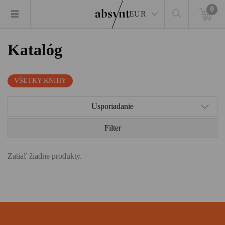
0
EUR
Katalóg
VŠETKY KNIHY
Usporiadanie
Filter
Zatiaľ žiadne produkty.