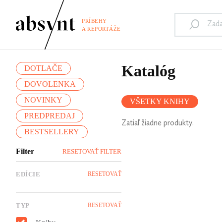
PRÍBEHY
A REPORTÁŽE
Katalóg
DOTLAČE
DOVOLENKA
NOVINKY
VŠETKY KNIHY
PREDPREDAJ
Zatiaľ žiadne produkty.
BESTSELLERY
Filter
RESETOVAŤ FILTER
EDÍCIE
RESETOVAŤ
TYP
RESETOVAŤ