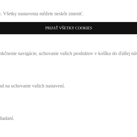
ke. Všetky nastavenia môžete neskôr zmeniť.
PRIJAŤ VŠETKY COOKIES
nkčnenie navigácie, uchovanie vašich produktov v košíku do ďalšej ná
lad na uchovanie vašich nastavení.
iadaní.