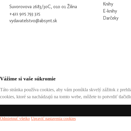
Knihy
Suvorovova 2683/30C, 010 01 Žilina
E-knihy
+421 905 793 325
Darčeky
vydavatelstvo@absynt.sk
Vážime si vaše súkromie
Táto stránka používa cookies, aby vám ponúkla skvelý zážitok z prehli
cookies, ktoré sa nachádzajú na tomto webe, môžete to potvrdiť tlačidl
Odmietnuť všetko
Upraviť nastavenia cookies