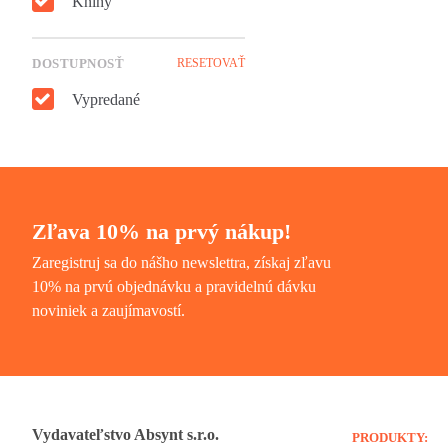
Knihy
DOSTUPNOSŤ
RESETOVAŤ
Vypredané
Zľava 10% na prvý nákup!
Zaregistruj sa do nášho newslettra, získaj zľavu
10% na prvú objednávku a pravidelnú dávku
noviniek a zaujímavostí.
Vydavateľstvo Absynt s.r.o.
PRODUKTY: