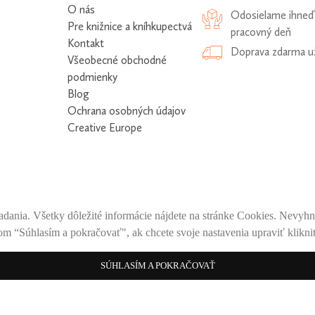
O nás
Odosielame ihneď 
Pre knižnice a kníhkupectvá
pracovný deň
Kontakt
Doprava zdarma u
Všeobecné obchodné
podmienky
Blog
Ochrana osobných údajov
Creative Europe
adania. Všetky dôležité informácie nájdete na stránke Cookies. Nevyhnu
om “Súhlasím a pokračovať", ak chcete svoje nastavenia upraviť kliknit
SÚHLASÍM A POKRAČOVAŤ