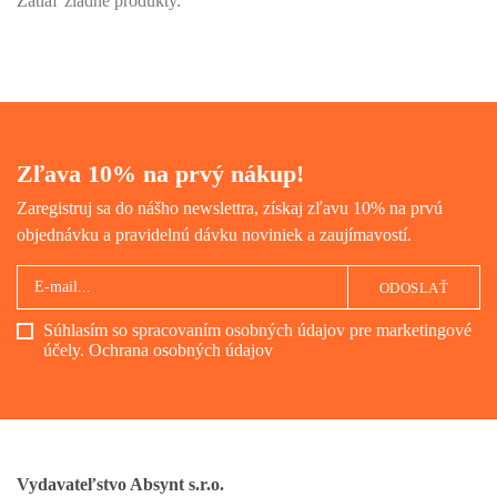
Zatiaľ žiadne produkty.
Zľava 10% na prvý nákup!
Zaregistruj sa do nášho newslettra, získaj zľavu 10% na prvú
objednávku a pravidelnú dávku noviniek a zaujímavostí.
ODOSLAŤ
Súhlasím so spracovaním osobných údajov pre marketingové
účely.
Ochrana osobných údajov
Vydavateľstvo Absynt s.r.o.