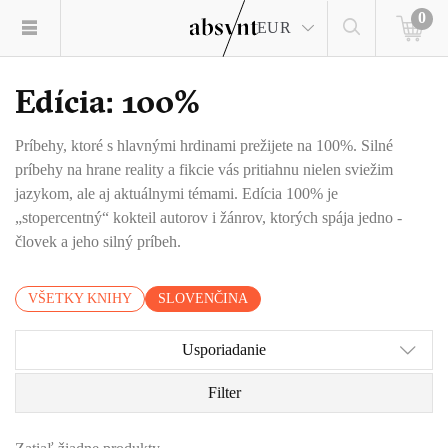
0
EUR
Edícia: 100%
Príbehy, ktoré s hlavnými hrdinami prežijete na 100%. Silné
príbehy na hrane reality a fikcie vás pritiahnu nielen sviežim
jazykom, ale aj aktuálnymi témami. Edícia 100% je
„stopercentný“ kokteil autorov i žánrov, ktorých spája jedno -
človek a jeho silný príbeh.
VŠETKY KNIHY
SLOVENČINA
Usporiadanie
Filter