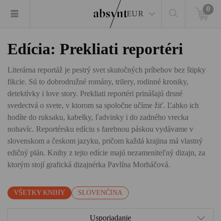
0
EUR
Edícia: Prekliati reportéri
Literárna reportáž je pestrý svet skutočných príbehov bez štipky
fikcie. Sú to dobrodružné romány, trilery, rodinné kroniky,
detektívky i love story. Prekliati reportéri prinášajú drsné
svedectvá o svete, v ktorom sa spoločne učíme žiť. Ľahko ich
hodíte do ruksaku, kabelky, ľadvinky i do zadného vrecka
nohavíc. Reportérsku edíciu s farebnou páskou vydávame v
slovenskom a českom jazyku, pričom každá krajina má vlastný
edičný plán. Knihy z tejto edície majú nezameniteľný dizajn, za
ktorým stojí grafická dizajnérka Pavlína Morháčová.
VŠETKY KNIHY
SLOVENČINA
Usporiadanie