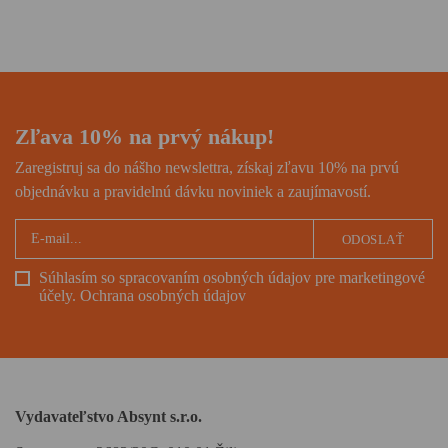
Zľava 10% na prvý nákup!
Zaregistruj sa do nášho newslettra, získaj zľavu 10% na prvú
objednávku a pravidelnú dávku noviniek a zaujímavostí.
ODOSLAŤ
Súhlasím so spracovaním osobných údajov pre marketingové
účely.
Ochrana osobných údajov
Vydavateľstvo Absynt s.r.o.