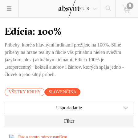
0
EUR
Edícia: 100%
Príbehy, ktoré s hlavnými hrdinami prežijete na 100%. Silné
príbehy na hrane reality a fikcie vás pritiahnu nielen sviežim
jazykom, ale aj aktuálnymi témami. Edícia 100% je
„stopercentný“ kokteil autorov i žánrov, ktorých spája jedno -
človek a jeho silný príbeh.
VŠETKY KNIHY
SLOVENČINA
Usporiadanie
Filter