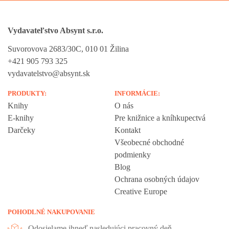
Vydavateľstvo Absynt s.r.o.
Suvorovova 2683/30C, 010 01 Žilina
+421 905 793 325
vydavatelstvo@absynt.sk
PRODUKTY:
INFORMÁCIE:
Knihy
O nás
E-knihy
Pre knižnice a kníhkupectvá
Darčeky
Kontakt
Všeobecné obchodné
podmienky
Blog
Ochrana osobných údajov
Creative Europe
POHODLNÉ NAKUPOVANIE
Odosielame ihneď nasledujúci pracovný deň