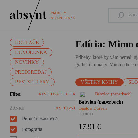
PRÍBEHY
A REPORTÁŽE
Edícia: Mimo e
DOTLAČE
DOVOLENKA
Príbehy, ktoré by vám nemali ujs
NOVINKY
grafické romány. Mimo edície od
PREDPREDAJ
BESTSELLERY
VŠETKY KNIHY
SL
Filter
RESETOVAŤ FILTER
​Ako sa môžete čo
Babylon (paperback)
najefektívnejšie naučiť po
Gaston Dorren
ŽÁNRE
RESETOVAŤ
vietnamsky? Prečo je nemčin
e-kniha
najväčším čudákom spomedz
Populárno-náučné
všetkých jazykov? A ako spo
17,91 €
komunikujú Indonézania,
Fotografia
ktorých je 265 miliónov, žijú 