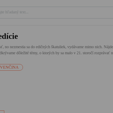
dície
ť, no nezmestia sa do edičných škatuliek, vydávame mimo nich. Nájdete tu
krývame dôležité témy, o ktorých by sa malo v 21. storočí rozprávať n
OVENČINA
a
i
lu
na