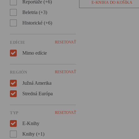
takmer tisícke ostrovov a
Reportáže (+6)
E-KNIHA DO KOŠÍKA
hovoria sedemsto jazykmi?
Pripravte sa, čaká vás Babylo
Beletria (+3)
– divoká jazyková cesta okol
Historické (+6)
sveta!
EDÍCIE
RESETOVAŤ
Mimo edície
REGIÓN
RESETOVAŤ
Južná Amerika
Stredná Európa
TYP
RESETOVAŤ
E-Knihy
Knihy (+1)