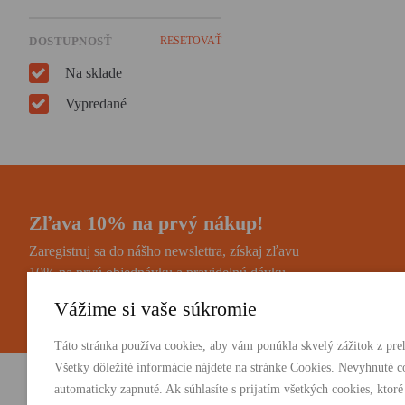
DOSTUPNOSŤ
RESETOVAŤ
Na sklade
Vypredané
Zľava 10% na prvý nákup!
Zaregistruj sa do nášho newslettra, získaj zľavu
10% na prvú objednávku a pravidelnú dávku
noviniek a zaujímavostí.
Vážime si vaše súkromie
Táto stránka používa cookies, aby vám ponúkla skvelý zážitok z preh
Všetky dôležité informácie nájdete na stránke Cookies. Nevyhnuté c
automaticky zapnuté. Ak súhlasíte s prijatím všetkých cookies, ktoré