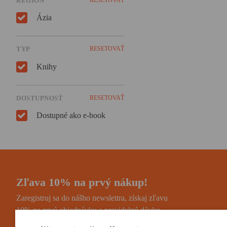
REGIÓN
Ázia
TYP
RESETOVAŤ
Knihy
DOSTUPNOSŤ
RESETOVAŤ
Dostupné ako e-book
Zľava 10% na prvý nákup!
Zaregistruj sa do nášho newslettra, získaj zľavu
10% na prvú objednávku a pravidelnú dávku
noviniek a zaujímavostí.