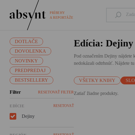
PRÍBEHY
A REPORTÁŽE
Edícia: Dejiny
DOTLAČE
DOVOLENKA
Pod označením Dejiny nájdete kn
NOVINKY
nedokázali odtrhnúť. Nájdete t
PREDPREDAJ
BESTSELLERY
VŠETKY KNIHY
SL
Filter
RESETOVAŤ FILTER
Zatiaľ žiadne produkty.
EDÍCIE
RESETOVAŤ
Dejiny
RESETOVAŤ