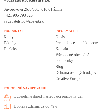
Vydavateľstvo Absynt s.r.o.
Suvorovova 2683/30C, 010 01 Žilina
+421 905 793 325
vydavatelstvo@absynt.sk
PRODUKTY:
INFORMÁCIE:
Knihy
O nás
E-knihy
Pre knižnice a kníhkupectvá
Darčeky
Kontakt
Všeobecné obchodné
podmienky
Blog
Ochrana osobných údajov
Creative Europe
POHODLNÉ NAKUPOVANIE
Odosielame ihneď nasledujúci pracovný deň
Doprava zdarma už od 49 €