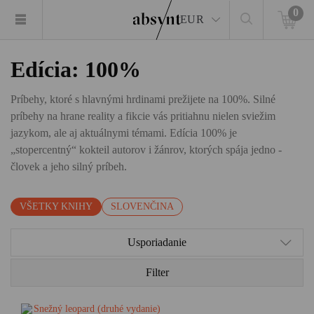
0
EUR
Edícia: 100%
Príbehy, ktoré s hlavnými hrdinami prežijete na 100%. Silné
príbehy na hrane reality a fikcie vás pritiahnu nielen sviežim
jazykom, ale aj aktuálnymi témami. Edícia 100% je
„stopercentný“ kokteil autorov i žánrov, ktorých spája jedno -
človek a jeho silný príbeh.
VŠETKY KNIHY
SLOVENČINA
Usporiadanie
Filter