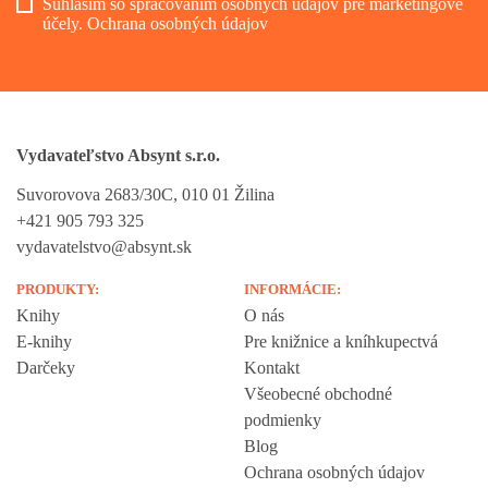
Súhlasím so spracovaním osobných údajov pre marketingové
účely.
Ochrana osobných údajov
Vydavateľstvo Absynt s.r.o.
Suvorovova 2683/30C, 010 01 Žilina
+421 905 793 325
vydavatelstvo@absynt.sk
PRODUKTY:
INFORMÁCIE:
Knihy
O nás
E-knihy
Pre knižnice a kníhkupectvá
Darčeky
Kontakt
Všeobecné obchodné
podmienky
Blog
Ochrana osobných údajov