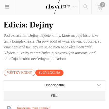
0
EUR
Edícia: Dejiny
Pod označením Dejiny nájdete knihy, ktoré mapujú historické
témy komplexnejšie. Na prvý pohľad vyzerajú viac odborne, sú
však napísané tak, aby ste sa od nich nedokázali odtrhnúť.
Nájdete tu knihy zahraničných aj slovenských autorov, ktorí
odhaľujú históriu nevšedným pohľadom.
VŠETKY KNIHY
SLOVENČINA
Usporiadanie
Filter