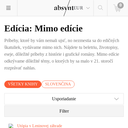
0
EUR
Edícia: Mimo edície
Príbehy, ktoré by vám nemali ujsť, no nezmestia sa do edičných
škatuliek, vydávame mimo nich. Nájdete tu beletriu, životopisy,
eseje, dôležité príbehy z histórie i grafické romány. Mimo edície
odkrývame dôležité témy, o ktorých by sa malo v 21. storočí
rozprávať nahlas.
VŠETKY KNIHY
SLOVENČINA
Usporiadanie
Filter