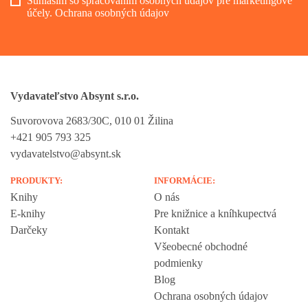
Súhlasím so spracovaním osobných údajov pre marketingové
účely.
Ochrana osobných údajov
Vydavateľstvo Absynt s.r.o.
Suvorovova 2683/30C, 010 01 Žilina
+421 905 793 325
vydavatelstvo@absynt.sk
PRODUKTY:
INFORMÁCIE:
Knihy
O nás
E-knihy
Pre knižnice a kníhkupectvá
Darčeky
Kontakt
Všeobecné obchodné
podmienky
Blog
Ochrana osobných údajov