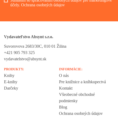
Súhlasím so spracovaním osobných údajov pre marketingové
účely.
Ochrana osobných údajov
Vydavateľstvo Absynt s.r.o.
Suvorovova 2683/30C, 010 01 Žilina
+421 905 793 325
vydavatelstvo@absynt.sk
PRODUKTY:
INFORMÁCIE:
Knihy
O nás
E-knihy
Pre knižnice a kníhkupectvá
Darčeky
Kontakt
Všeobecné obchodné
podmienky
Blog
Ochrana osobných údajov