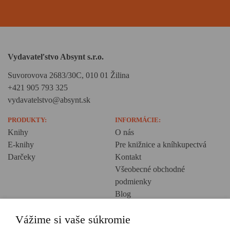
Vydavateľstvo Absynt s.r.o.
Suvorovova 2683/30C, 010 01 Žilina
+421 905 793 325
vydavatelstvo@absynt.sk
PRODUKTY:
INFORMÁCIE:
Knihy
O nás
E-knihy
Pre knižnice a kníhkupectvá
Darčeky
Kontakt
Všeobecné obchodné
podmienky
Blog
Ochrana osobných údajov
Vážime si vaše súkromie
Creative Europe