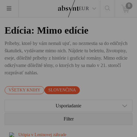
0
EUR
Edícia: Mimo edície
Príbehy, ktoré by vám nemali ujsť, no nezmestia sa do edičných
škatuliek, vydávame mimo nich. Nájdete tu beletriu, životopisy,
eseje, dôležité príbehy z histórie i grafické romány. Mimo edície
odkrývame dôležité témy, o ktorých by sa malo v 21. storočí
rozprávať nahlas.
VŠETKY KNIHY
SLOVENČINA
Usporiadanie
Filter