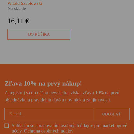
inak by na jeho pláže
Witold Szabłowski
nesmerovali desaťtisíce
Na sklade
Slovákov ročne. Ak patríte
medzi nich, určite by vám
16,11 €
v kufri nemala chýbať kniha
Merhaba.
DO KOŠÍKA
Zľava 10% na prvý nákup!
Zaregistruj sa do nášho newslettra, získaj zľavu 10% na prvú
objednávku a pravidelnú dávku noviniek a zaujímavostí.
ODOSLAŤ
Súhlasím so spracovaním osobných údajov pre marketingové
účely.
Ochrana osobných údajov