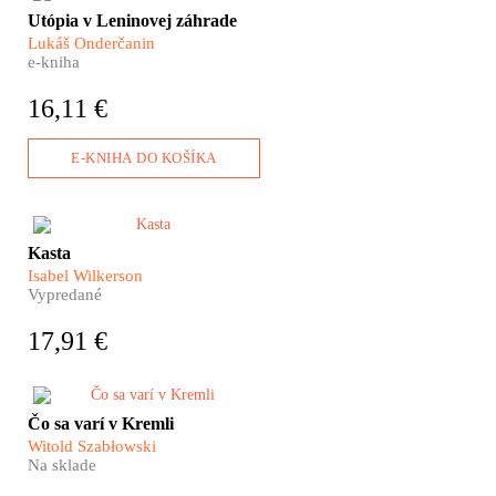
Nie je to žiadna fatamorgána –
Utópia v Leninovej záhrade
pred očami sa im skutočne
Lukáš Onderčanin
črtajú obrysy vysnívaného raja.
e-kniha
Ďaleko za chrbtami nechávajú
československú biedu a
16,11 €
vyrážajú za volaním svojho
srdca – do Sovietskeho zväzu.
Lukáš Onderčanin nám vo
E-KNIHA DO KOŠÍKA
svojom dokumentárnom
románe ponúka príbeh družstva
Interhelpo, ktoré vzniklo v
ďalekom Kirgizsku, aby
Kasta je nálepka, ktorá hovorí,
Kasta
pomohlo pri budovaní
ako máme s človekom
Sovietskeho zväzu.
Isabel Wilkerson
zaobchádzať.
Vypredané
17,91 €
​Prečo s posledným ruským
Čo sa varí v Kremli
cárom Mikulášom II. zastrelili
Witold Szabłowski
aj jeho kuchára? Čo sa varilo
Na sklade
prvým likvidátorom