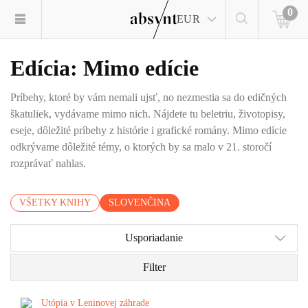
0
EUR
Edícia: Mimo edície
Príbehy, ktoré by vám nemali ujsť, no nezmestia sa do edičných
škatuliek, vydávame mimo nich. Nájdete tu beletriu, životopisy,
eseje, dôležité príbehy z histórie i grafické romány. Mimo edície
odkrývame dôležité témy, o ktorých by sa malo v 21. storočí
rozprávať nahlas.
VŠETKY KNIHY
SLOVENČINA
Usporiadanie
Filter