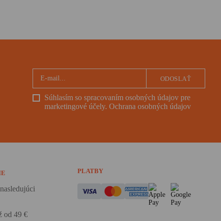
ODOSLAŤ
Súhlasím so spracovaním osobných údajov pre
marketingové účely.
Ochrana osobných údajov
PLATBY
IE
nasledujúci
 od 49 €