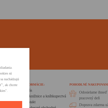
liadania.
ookies sú
 sa nachádzajú
INFORMÁCIE:
POHODLNÉ NAKUPOVAN
ť", ak chcete
O nás
kies".
Odosielame ihneď 
Pre knižnice a kníhkupectvá
pracovný deň
Kontakt
Doprava zdarma už
Všeobecné obchodné