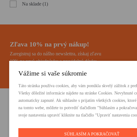
Na sklade (1)
Zľava 10% na prvý nákup!
Zaregistruj sa do nášho newslettra, získaj zľavu
10% na prvú objednávku a pravidelnú dávku
noviniek a zaujímavostí.
Vážime si vaše súkromie
Táto stránka používa cookies, aby vám ponúkla skvelý zážitok z preh
Všetky dôležité informácie nájdete na stránke Cookies. Nevyhnuté c
automaticky zapnuté. Ak súhlasíte s prijatím všetkých cookies, ktoré
Vydavateľstvo Absynt s.r.o.
PRODUKTY:
na tomto webe, môžete to potvrdiť tlačidlom “Súhlasím a pokračova
Knihy
svoje nastavenia upraviť kliknite na tlačidlo “Upraviť nastavenia coo
Suvorovova 2683/30C, 010 01 Žilina
E-knihy
+421 905 793 325
Darčeky
vydavatelstvo@absynt.sk
SÚHLASÍM A POKRAČOVAŤ