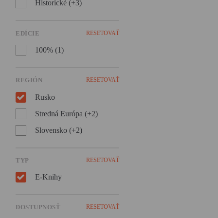
Historické (+3)
chlapca strateného vo víre
veľkého sveta, ale aj ako
znepokojivý obraz druhej
polovice dvadsiateho storočia
EDÍCIE
RESETOVAŤ
v ktorom prekvitá násilie,
100% (1)
anarchia, brutalita i nenávisť.
REGIÓN
RESETOVAŤ
Rusko
Stredná Európa (+2)
Slovensko (+2)
TYP
RESETOVAŤ
E-Knihy
DOSTUPNOSŤ
RESETOVAŤ