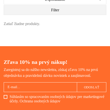
Filter
Zatiaľ žiadne produkty.
Zľava 10% na prvý nákup!
Zaregistruj sa do nášho newslettra, získaj zľavu 10% na prvú
objednávku a pravidelnú dávku noviniek a zaujímavostí.
ODOSLAŤ
Súhlasím so spracovaním osobných údajov pre marketingové
účely.
Ochrana osobných údajov