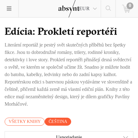
0
EUR
Edícia: Prokletí reportéři
Literární reportáž je pestrý svět skutečných příběhů bez špetky
fikce. Jsou to dobrodružné romány, trilery, rodinné kroniky,
detektivky i love story. Prokletí reportéři přinášejí drsná svědectví
o světě, ve kterém se společně učíme žít. Snadno je můžete hodit
do batohu, kabelky, ledvinky nebo do zadní kapsy kalhot.
Reportérskou edici s barevnou páskou vydáváme ve slovenštině a
češtině, přičemž každá země má vlastní ediční plán. Knihy z této
edice mají nezaměnitelný design, který je dílem grafičky Pavlíny
Morháčové.
VŠETKY KNIHY
ČEŠTINA
Usporiadanie