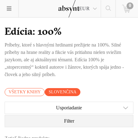
0
EUR
Edícia: 100%
Príbehy, ktoré s hlavnými hrdinami prežijete na 100%. Silné
príbehy na hrane reality a fikcie vás pritiahnu nielen sviežim
jazykom, ale aj aktuálnymi témami. Edícia 100% je
„stopercentný“ kokteil autorov i žánrov, ktorých spája jedno -
človek a jeho silný príbeh.
VŠETKY KNIHY
SLOVENČINA
Usporiadanie
Filter