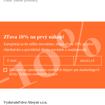
Zatiaľ žiadne produkty.
Zľava 10% na prvý nákup!
Zaregistruj sa do nášho newslettra, získaj zľavu 10% na prvú
objednávku a pravidelnú dávku noviniek a zaujímavostí.
ODOSLAŤ
Súhlasím so spracovaním osobných údajov pre marketingové
účely.
Ochrana osobných údajov
Vydavateľstvo Absynt s.r.o.